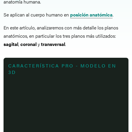
anatomía humana.
Se aplican al cuerpo humano en
posición anatómica
.
En este artículo, analizaremos con más detalle los planos
anatómicos, en particular los tres planos más utilizados:
sagital
,
coronal
y
transversal
.
CARACTERÍSTICA PRO - MODELO EN
3D