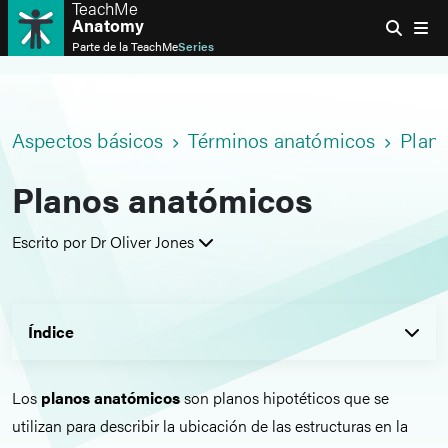
TeachMe
Anatomy
Parte de la
TeachMe
Series
Aspectos básicos
Términos anatómicos
Plan
Planos anatómicos
Escrito por Dr Oliver Jones
Índice
Los
planos anatómicos
son planos hipotéticos que se
utilizan para describir la ubicación de las estructuras en la