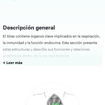
Descripción general
El tórax contiene órganos clave implicados en la respiración,
la inmunidad y la función endocrina. Esta sección presenta
estas estructuras y describe sus funciones y relaciones
anatómicas dentro de la cavidad torácica.
+ Leer más
Estructuras clave
Los temas incluyen la glándula timo, las glándulas mamarias,
los pulmones, el árbol traqueobronquial y pleuras. En cada
artículo se ofrece una explicación clara de la estructura, la
función y los detalles anatómicos clave.