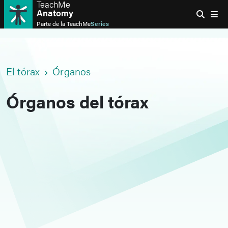
TeachMe
Anatomy
Parte de la
TeachMe
Series
El tórax
Órganos
Órganos del tórax