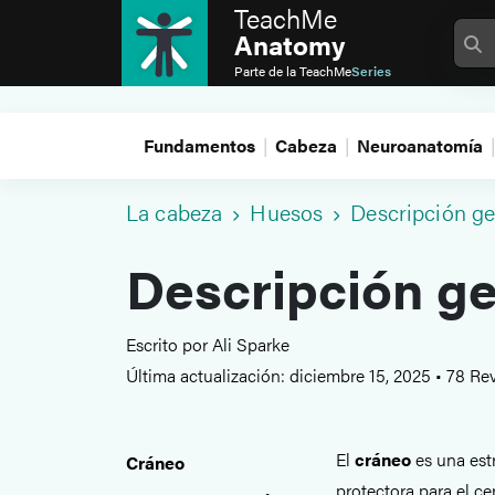
TeachMe
Anatomy
Parte de la
TeachMe
Series
Fundamentos
Cabeza
Neuroanatomía
La cabeza
Huesos
Descripción ge
Descripción ge
Escrito por Ali Sparke
Última actualización: diciembre 15, 2025
•
78 Rev
El
cráneo
es una est
Cráneo
protectora para el c