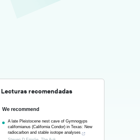
Lecturas recomendadas
We recommend
A late Pleistocene nest cave of Gymnogyps
californianus (California Condor) in Texas: New
radiocarbon and stable isotope analyses
Steven D Emslie
,
The Auk