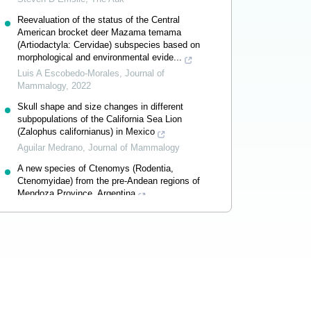
Reevaluation of the status of the Central
American brocket deer Mazama temama
(Artiodactyla: Cervidae) subspecies based on
morphological and environmental evide...
Luis A Escobedo-Morales
,
Journal of
Mammalogy
,
2022
Skull shape and size changes in different
subpopulations of the California Sea Lion
(Zalophus californianus) in Mexico
Aguilar Medrano
,
Journal of Mammalogy
A new species of Ctenomys (Rodentia,
Ctenomyidae) from the pre-Andean regions of
Mendoza Province, Argentina
Mauro N Tammone
,
Journal of Mammalogy
Powered by