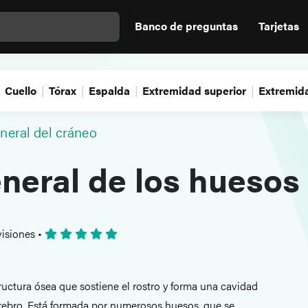
Banco de preguntas
Tarjetas
Cuello
Tórax
Espalda
Extremidad superior
Extremida
neral del cráneo
neral de los huesos
isiones
•
ructura ósea que sostiene el rostro y forma una cavidad
erebro. Está formada por numerosos huesos, que se