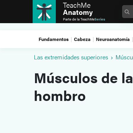
TeachMe
Anatomy
Parte de la
TeachMe
Series
Fundamentos
Cabeza
Neuroanatomía
Las extremidades superiores
Múscu
Músculos de la
hombro