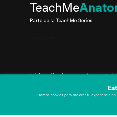
TeachMe
Anato
Parte de la TeachMe Series
La información médica que se ofrece en este sit
únicamente como recurso informativo y no debe u
Est
para fines de diagnóstico o tratamiento. Esta in
Usamos cookies para mejorar tu experiencia en n
tiene fines educativos en el ámbito médico, no 
paciente y no debe utilizarse como sustituto del
profesional. Al visitar este sitio, aceptas los tér