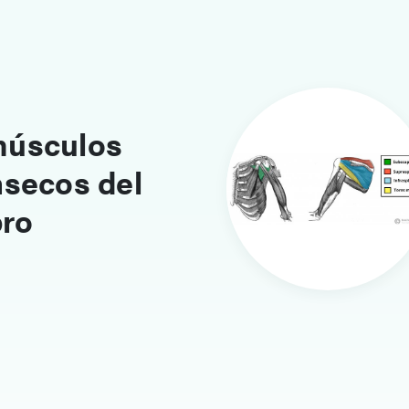
músculos
nsecos del
ro