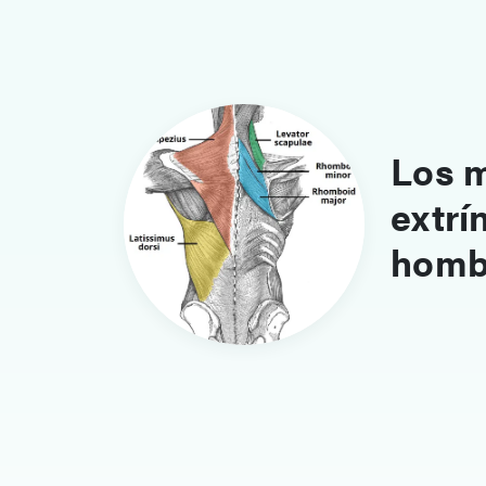
Los 
extrí
homb