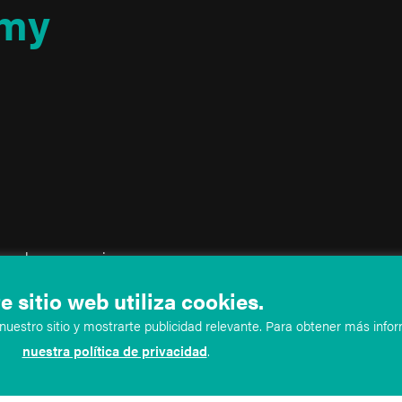
my
io web se proporciona
tilizarse ni tenerse en cuenta
e sitio web utiliza cookies.
formación en nuestro sitio web
uestro sitio y mostrarte publicidad relevante. Para obtener más infor
crea ninguna relación médico-
nuestra política de privacidad
.
 diagnóstico y tratamiento
minos y condiciones anteriores.