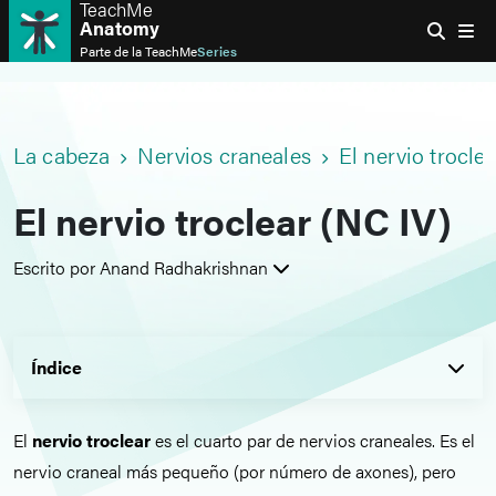
TeachMe
Anatomy
Parte de la
TeachMe
Series
La cabeza
Nervios craneales
El nervio trocle
El nervio troclear (NC IV)
Escrito por Anand Radhakrishnan
Índice
El
nervio troclear
es el cuarto par de nervios craneales. Es el
nervio craneal más pequeño (por número de axones), pero