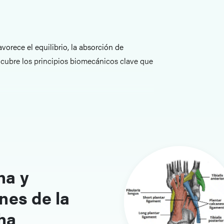
vorece el equilibrio, la absorción de
 cubre los principios biomecánicos clave que
sversal del pie, junto con las fases de la
os en cada etapa.
del aprendizaje
ha y
archa y del pie ayuda a identificar patrones
formidades estructurales. El contenido
nes de la
 y la evaluación clínica.
ha