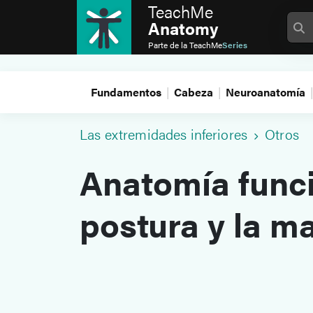
TeachMe
Anatomy
Parte de la
TeachMe
Series
Fundamentos
Cabeza
Neuroanatomía
Las extremidades inferiores
Otros
Anatomía funci
postura y la m