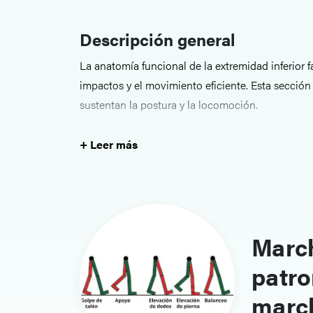
Descripción general
La anatomía funcional de la extremidad inferior fa
impactos y el movimiento eficiente. Esta sección
sustentan la postura y la locomoción.
Estructuras clave
+ Leer más
Los temas incluyen los arcos medial, lateral y tran
marcha y los músculos y articulaciones implicad
Relevancia clínica y enfoque 
Marc
Una comprensión clara de la biomecánica de la m
anómalos al caminar, lesiones por sobreuso y de
patro
proporciona un vínculo práctico entre la anatomía
marc