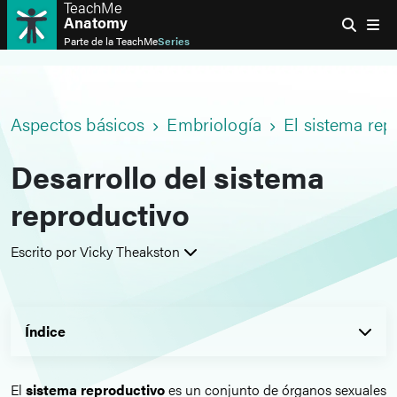
TeachMe
Anatomy
Parte de la
TeachMe
Series
Aspectos básicos
Embriología
El sistema rep
Desarrollo del sistema
reproductivo
Escrito por Vicky Theakston
Índice
El
sistema reproductivo
es un conjunto de órganos sexuales