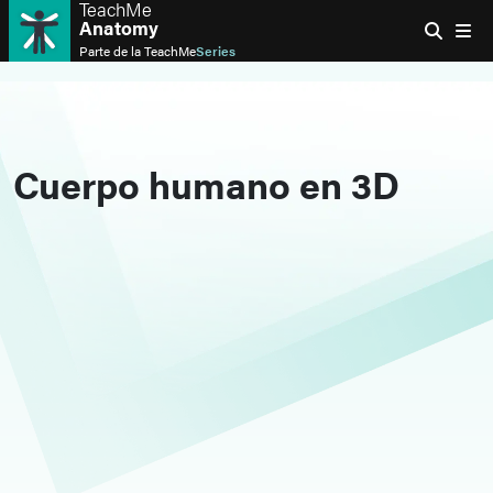
TeachMe
Anatomy
Parte de la
TeachMe
Series
Cuerpo humano en 3D