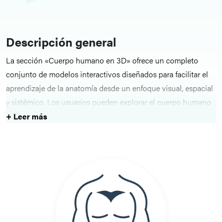
Descripción general
La sección «Cuerpo humano en 3D» ofrece un completo
conjunto de modelos interactivos diseñados para facilitar el
aprendizaje de la anatomía desde un enfoque visual, espacial
y sistémico. Los usuarios pueden explorar el cuerpo humano
en su totalidad o centrarse en regiones, estructuras o
+ Leer más
sistemas concretos, observándolos desde cualquier ángulo.
Este entorno es ideal tanto para el estudio introductorio
como para la revisión clínica detallada, ya que ofrece una
forma intuitiva de conocer las relaciones anatómicas reales.
Características principales
La plataforma permite girar, aislar y visualizar capa por capa