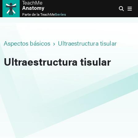
TeachMe
Anatomy
Parte de la
TeachMe
Series
Aspectos básicos
Ultraestructura tisular
Ultraestructura tisular