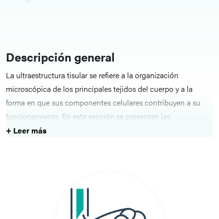
Descripción general
La ultraestructura tisular se refiere a la organización
microscópica de los principales tejidos del cuerpo y a la
forma en que sus componentes celulares contribuyen a su
funcionamiento. En esta sección se presentan las
características esenciales de los distintos tipos de tejidos, lo
+ Leer más
que ayuda a los alumnos a comprender la relación entre la
estructura microscópica y las funciones fisiológicas de los
órganos y sistemas.
Conceptos básicos
Los temas de esta sección abarcan la ultraestructura del