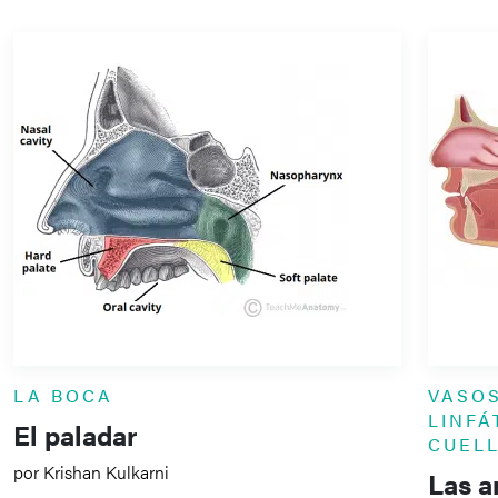
LA BOCA
VASO
LINFÁ
El paladar
CUEL
por Krishan Kulkarni
Las a