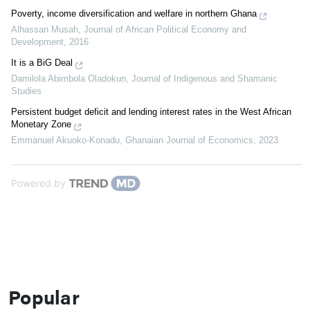
Poverty, income diversification and welfare in northern Ghana
Alhassan Musah
,
Journal of African Political Economy and
Development
,
2016
It is a BiG Deal
Damilola Abimbola Oladokun
,
Journal of Indigenous and Shamanic
Studies
Persistent budget deficit and lending interest rates in the West African
Monetary Zone
Emmanuel Akuoko-Konadu
,
Ghanaian Journal of Economics
,
2023
Powered by
Popular