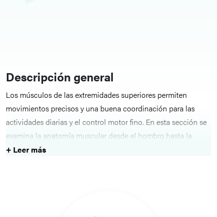
Descripción general
Los músculos de las extremidades superiores permiten
movimientos precisos y una buena coordinación para las
actividades diarias y el control motor fino. En esta sección se
examina la anatomía muscular desde el hombro hasta la
mano y se destaca cómo los grupos musculares trabajan
+ Leer más
juntos para lograr el movimiento.
Estructuras clave
Cada artículo regional describe los principales músculos, sus
inserciones, inervación y función dentro de las regiones