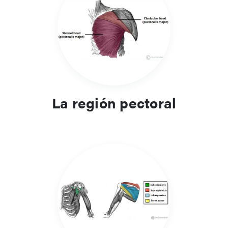
pectoral, del hombro, del brazo, del antebrazo y de la mano.
Las tablas y las ilustraciones ayudan a los estudiantes a
organizar esta información de manera eficiente para su
estudio y uso clínico.
Relevancia clínica y enfoque del
aprendizaje
La región pectoral
El conocimiento de la anatomía muscular facilita una
exploración física precisa y el diagnóstico de trastornos del
movimiento o lesiones nerviosas. Esta sección integra la
anatomía con la función aplicada para mejorar la
comprensión de la biomecánica y la rehabilitación.