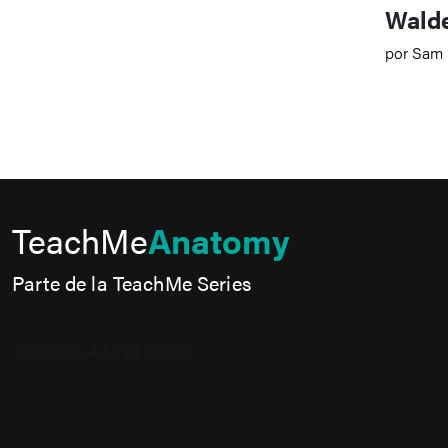
Walde
por Sam 
TeachMe
Anatomy
Parte de la TeachMe Series