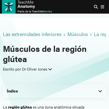
TeachMe
Anatomy
Parte de la
TeachMe
Series
Las extremidades inferiores
Músculos
La reg
Músculos de la región
glútea
Escrito por Dr Oliver Jones
Índice
La
región glútea
es una zona anatómica situada