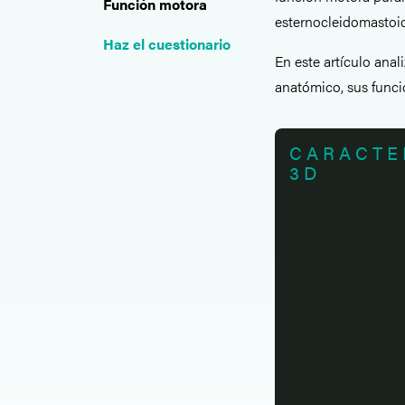
Función motora
esternocleidomastoid
Haz el cuestionario
En este artículo ana
anatómico, sus funci
CARACTE
3D