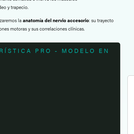
eo y trapecio.
lizaremos la
anatomía del nervio accesorio
: su trayecto
ones motoras y sus correlaciones clínicas.
RÍSTICA PRO - MODELO EN