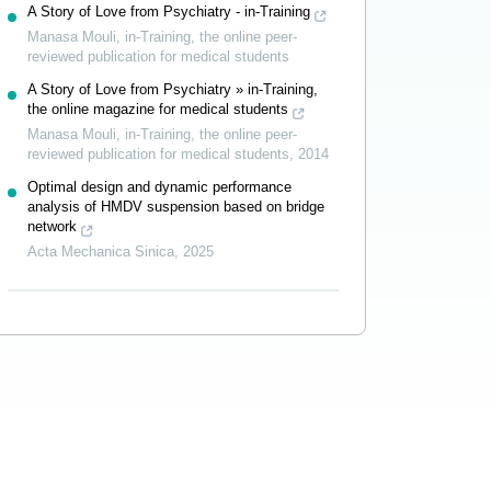
A Story of Love from Psychiatry - in-Training
Manasa Mouli
,
in-Training, the online peer-
reviewed publication for medical students
A Story of Love from Psychiatry » in-Training,
the online magazine for medical students
Manasa Mouli
,
in-Training, the online peer-
reviewed publication for medical students
,
2014
Optimal design and dynamic performance
analysis of HMDV suspension based on bridge
network
Acta Mechanica Sinica
,
2025
Powered by