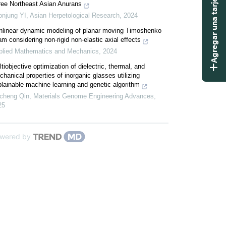
Agregar una tarjeta didáctica
ree Northeast Asian Anurans
onjung YI
,
Asian Herpetological Research
,
2024
nlinear dynamic modeling of planar moving Timoshenko
m considering non-rigid non-elastic axial effects
plied Mathematics and Mechanics
,
2024
tiobjective optimization of dielectric, thermal, and
hanical properties of inorganic glasses utilizing
lainable machine learning and genetic algorithm
ncheng Qin
,
Materials Genome Engineering Advances
,
25
wered by