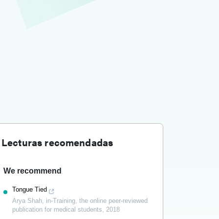
Lecturas recomendadas
We recommend
Tongue Tied
Arya Shah
,
in-Training, the online peer-reviewed
publication for medical students
,
2018