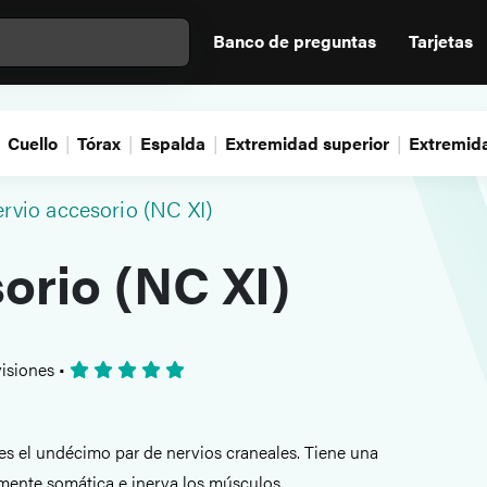
Banco de preguntas
Tarjetas
Cuello
Tórax
Espalda
Extremidad superior
Extremida
ervio accesorio (NC XI)
orio (NC XI)
isiones
•
es el undécimo par de nervios craneales. Tiene una
mente somática e inerva los músculos