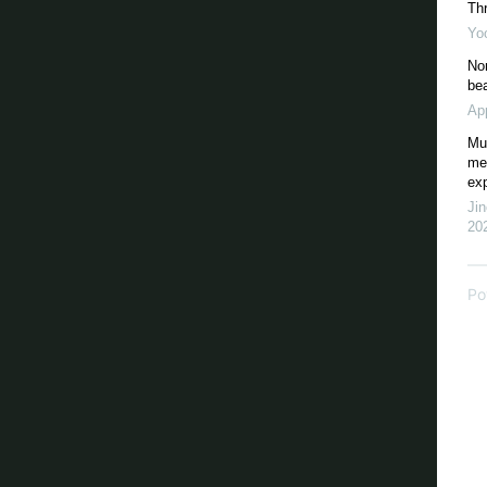
Th
Yo
No
bea
Ap
Mul
mec
exp
Ji
20
Po