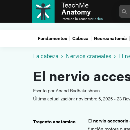
TeachMe
Anatomy
Parte de la
TeachMe
Series
Fundamentos
Cabeza
Neuroanatomía
La cabeza
Nervios craneales
El n
El nervio acces
Escrito por Anand Radhakrishnan
Última actualización: noviembre 6, 2025
•
23 Rev
El
nervio accesorio
Trayecto anatómico
función motora pura