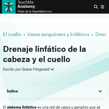
TeachMe
Anatomy
Parte de la
TeachMe
Series
El cuello
Vasos sanguíneos y linfáticos
Drenaj
Drenaje linfático de la
cabeza y el cuello
Escrito por Grace Fitzgerald
Índice
El
sistema linfático
es una red de vasos y ganglios que se