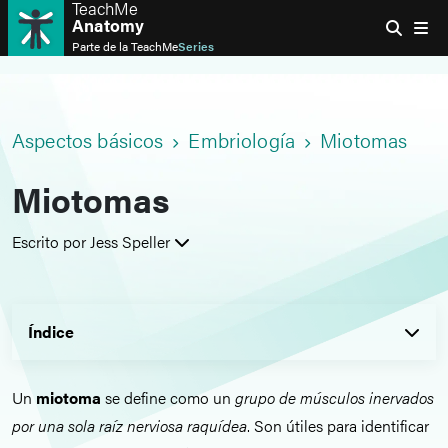
TeachMe
Anatomy
Parte de la
TeachMe
Series
Aspectos básicos
Embriología
Miotomas
Miotomas
Escrito por Jess Speller
Índice
Un
miotoma
se define como un
grupo de músculos inervados
por una sola raíz nerviosa raquídea
. Son útiles para identificar