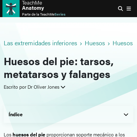
TeachMe
Anatomy
Parte de la
TeachMe
Series
Las extremidades inferiores
Huesos
Huesos de
Huesos del pie: tarsos,
metatarsos y falanges
Escrito por Dr Oliver Jones
Índice
Los
huesos del pie
proporcionan soporte mecánico a los