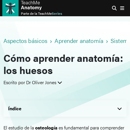
TeachMe
Anatomy
Parte de la
TeachMe
Series
Aspectos básicos
Aprender anatomía
Sistem
Cómo aprender anatomía:
los huesos
Escrito por Dr Oliver Jones
Índice
El estudio de la
osteología
es fundamental para comprender