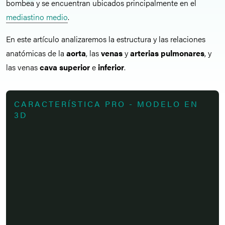
bombea y se encuentran ubicados principalmente en el
mediastino medio
.
En este artículo analizaremos la estructura y las relaciones
anatómicas de la
aorta
, las
venas
y
arterias pulmonares
, y
las venas
cava
superior
e
inferior
.
CARACTERÍSTICA PRO - MODELO EN
3D