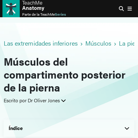
TeachMe
Anatomy
Parte de la
TeachMe
Series
Las extremidades inferiores
Músculos
La pie
Músculos del
compartimento posterior
de la pierna
Escrito por Dr Oliver Jones
Índice