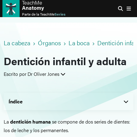
TeachMe
Anatomy
Parte de la
TeachMe
Series
La cabeza
Órganos
La boca
Dentición infan
Dentición infantil y adulta
Escrito por Dr Oliver Jones
Índice
La
dentición humana
se compone de dos series de dientes:
los de leche y los permanentes.