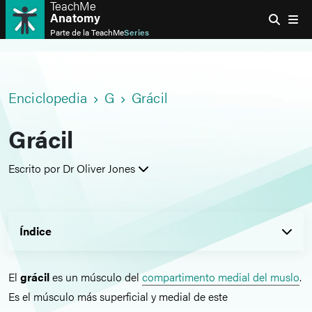
TeachMe
Anatomy
Parte de la
TeachMe
Series
Enciclopedia
G
Grácil
Grácil
Escrito por Dr Oliver Jones
Índice
El
grácil
es un músculo del
compartimento medial del muslo
.
Es el músculo más superficial y medial de este