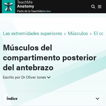
TeachMe
Anatomy
Parte de la
TeachMe
Series
Las extremidades superiores
Músculos
El co
Músculos del
compartimento posterior
del antebrazo
Escrito por Dr Oliver Jones
Índice