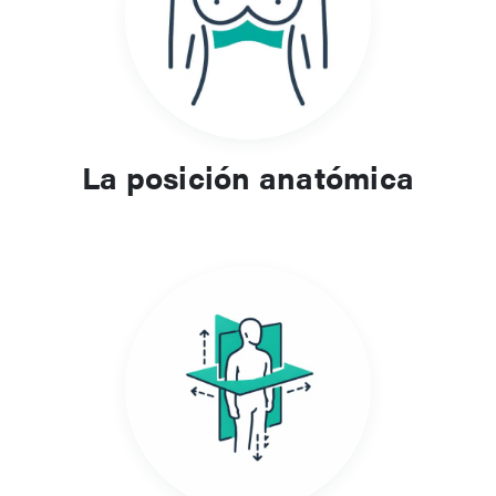
terminología utilizada para describir la localización, tanto en
adultos como en el desarrollo embrionario. Cada concepto
explica cómo las posiciones de referencia y los términos
direccionales permiten describir con precisión las estructuras
y las relaciones espaciales en todo el cuerpo.
La posición anatómica
Relevancia clínica y enfoque del
aprendizaje
El uso correcto de la terminología anatómica es fundamental
para garantizar la seguridad en la comunicación clínica, la
exploración y la documentación. Un buen conocimiento de
estos términos fundamentales contribuye a la claridad a la
hora de interpretar imágenes, describir lesiones o analizar
abordajes quirúrgicos, lo que convierte a esta sección en
imprescindible para estudiantes, docentes y profesionales
sanitarios.