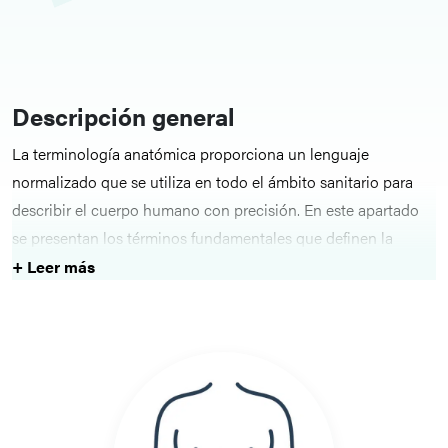
Descripción general
La terminología anatómica proporciona un lenguaje
normalizado que se utiliza en todo el ámbito sanitario para
describir el cuerpo humano con precisión. En este apartado
se presentan los términos fundamentales que definen la
posición, la orientación y el movimiento, creando así un
+ Leer más
marco coherente para el estudio de la anatomía y la
comunicación clara de los hallazgos en el ámbito clínico.
Conceptos básicos
Los temas de esta sección abarcan la posición anatómica, los
planos anatómicos, los términos de movimiento y la