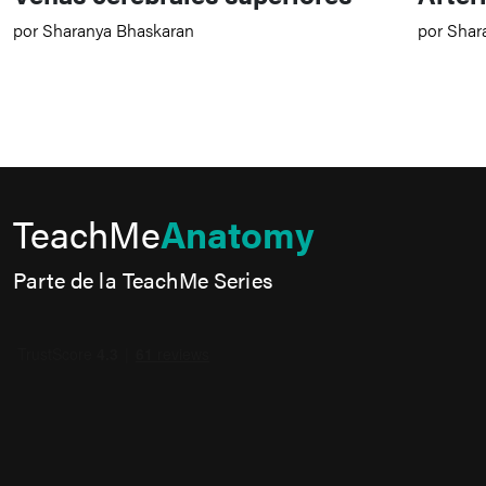
por Sharanya Bhaskaran
por Shar
TeachMe
Anatomy
Parte de la TeachMe Series