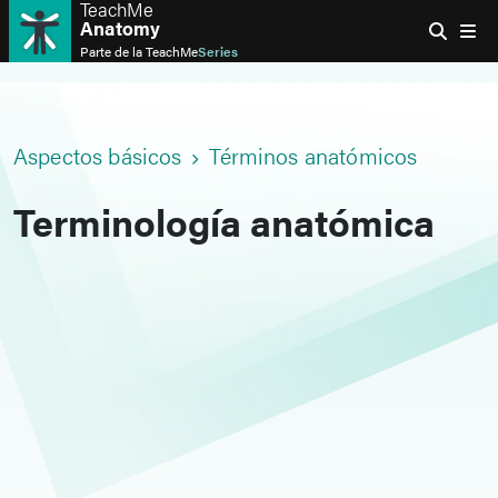
TeachMe
Anatomy
Parte de la
TeachMe
Series
Aspectos básicos
Términos anatómicos
Terminología anatómica