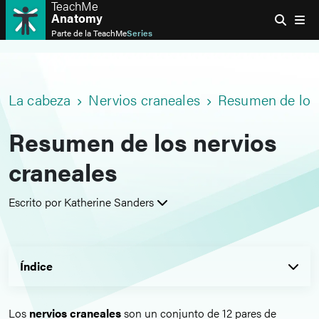
TeachMe
Anatomy
Parte de la
TeachMe
Series
La cabeza
Nervios craneales
Resumen de los 
Resumen de los nervios
craneales
Escrito por Katherine Sanders
Índice
Los
nervios craneales
son un conjunto de 12 pares de