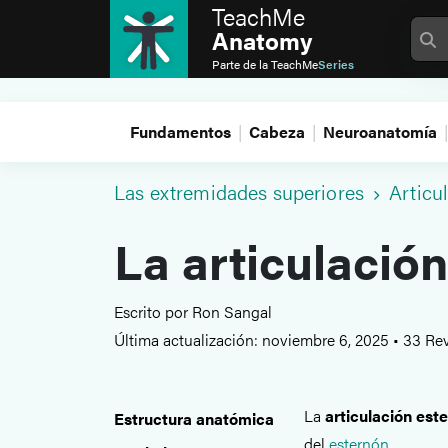
TeachMe
Anatomy
Parte de la
TeachMe
Series
Fundamentos
Cabeza
Neuroanatomía
Las extremidades superiores
Articu
La articulación
Escrito por Ron Sangal
Última actualización: noviembre 6, 2025
•
33 Rev
La
articulación est
Estructura anatómica
del
esternón
.