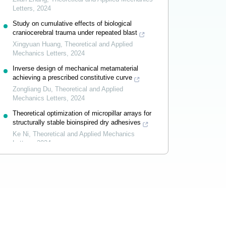
Letters
,
2024
Study on cumulative effects of biological
craniocerebral trauma under repeated blast
Xingyuan Huang
,
Theoretical and Applied
Mechanics Letters
,
2024
Inverse design of mechanical metamaterial
achieving a prescribed constitutive curve
Zongliang Du
,
Theoretical and Applied
Mechanics Letters
,
2024
Theoretical optimization of micropillar arrays for
structurally stable bioinspired dry adhesives
Ke Ni
,
Theoretical and Applied Mechanics
Letters
,
2024
Powered by