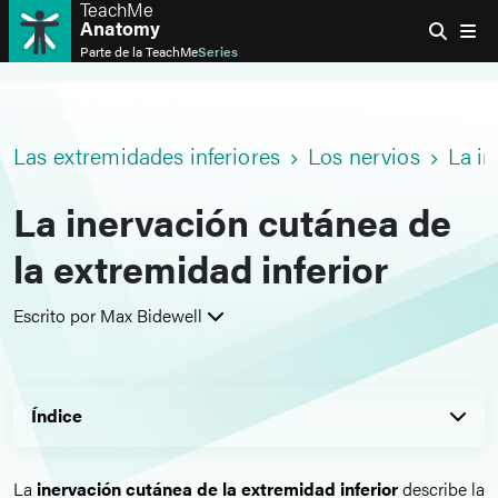
TeachMe
Anatomy
Parte de la
TeachMe
Series
Las extremidades inferiores
Los nervios
La in
La inervación cutánea de
la extremidad inferior
Escrito por Max Bidewell
Índice
La
inervación cutánea de la extremidad inferior
describe la