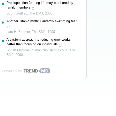
Predisposition for long life may be shared by
family members
Scott Gottlieb
,
The BMJ
,
2000
Another Titanic myth: Harvard's swimming test
Lars H. Breimer
,
The BMJ
,
1998
A system approach to reducing error works
better than focusing on individuals
British Medical Journal Publishing Group
,
The
BMJ
,
2000
Powered by