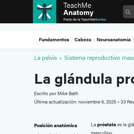
TeachMe
Anatomy
Parte de la
TeachMe
Series
Fundamentos
Cabeza
Neuroanatomía
La pelvis
Sistema reproductivo mas
La glándula pr
Escrito por Mike Bath
Última actualización: noviembre 6, 2025
•
33 Rev
La
próstata
es la gl
Posición anatómica
masculino.