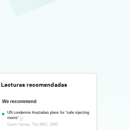
Lecturas recomendadas
We recommend
UN condemns Australian plans for “safe injecting
rooms”
Gavin Yamey
,
The BMJ
,
2000