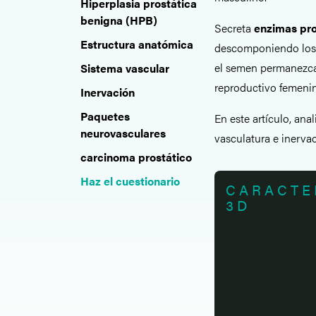
Hiperplasia prostática
benigna (HPB)
Secreta
enzimas pro
Estructura anatómica
descomponiendo los f
el semen permanezca 
Sistema vascular
reproductivo femenin
Inervación
Paquetes
En este artículo, ana
neurovasculares
vasculatura e inerva
carcinoma prostático
Haz el cuestionario
CARACTE
3D