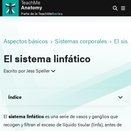
TeachMe
Anatomy
Parte de la
TeachMe
Series
Aspectos básicos
Sistemas corporales
El sist
El sistema linfático
Escrito por Jess Speller
Índice
El
sistema linfático
es una serie de vasos y ganglios que
recogen y filtran el exceso de líquido tisular (linfa), antes de