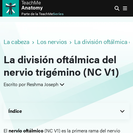
TeachMe
Anatomy
Parte de la
TeachMe
Series
La cabeza
Los nervios
La división oftálmica 
La división oftálmica del
nervio trigémino (NC V1)
Escrito por Reshma Joseph
Índice
El
nervio oftálmico
(NC V1) es la primera rama del nervio