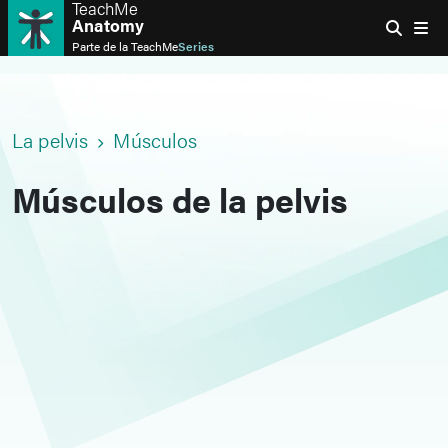
TeachMe
Anatomy
Parte de la
TeachMe
Series
La pelvis
Músculos
Músculos de la pelvis