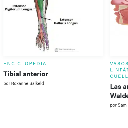
ENCICLOPEDIA
VASO
LINFÁ
Tibial anterior
CUEL
por Roxanne Salkeld
Las a
Walde
por Sam 