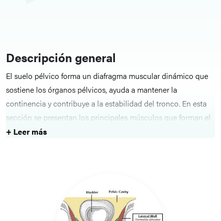
Descripción general
El suelo pélvico forma un diafragma muscular dinámico que
sostiene los órganos pélvicos, ayuda a mantener la
continencia y contribuye a la estabilidad del tronco. En esta
sección se presentan los principales músculos que forman el
diafragma pélvico y las estructuras urogenitales. Estos
+ Leer más
músculos desempeñan un papel importante en la respiración,
la transferencia de carga y el movimiento funcional.
Estructuras clave
Los temas abarcan la musculatura en capas del suelo pélvico,
incluidos el elevador del ano y el coccígeo, su soporte fascial