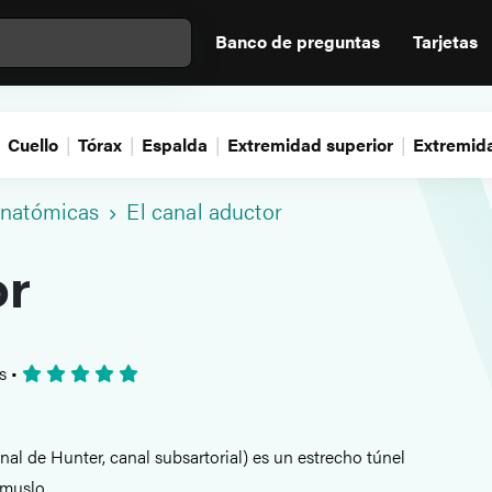
Banco de preguntas
Tarjetas
Cuello
Tórax
Espalda
Extremidad superior
Extremida
anatómicas
El canal aductor
or
es
•
nal de Hunter, canal subsartorial) es un estrecho túnel
 muslo.