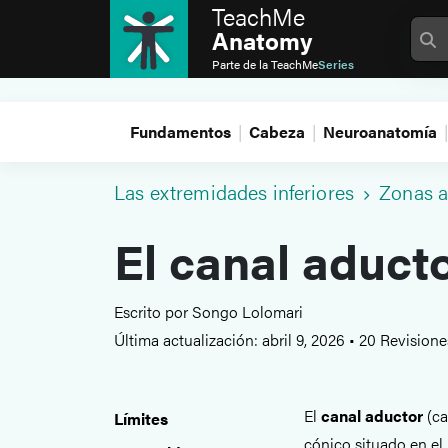
TeachMe
Anatomy
Parte de la
TeachMe
Series
Fundamentos
Cabeza
Neuroanatomía
Las extremidades inferiores
Zonas 
El canal aduct
Escrito por Songo Lolomari
Última actualización: abril 9, 2026
•
20 Revision
El
canal aductor
(ca
Límites
cónico situado en el