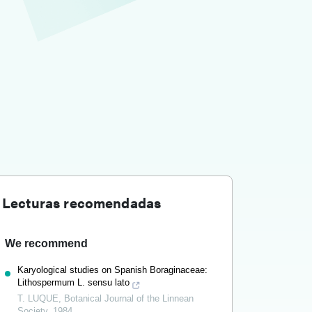
Lecturas recomendadas
We recommend
Karyological studies on Spanish Boraginaceae:
Lithospermum L. sensu lato
T. LUQUE
,
Botanical Journal of the Linnean
Society
,
1984