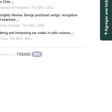
Agregar una tarjeta didáctica
m Chile
semarie R Patterson
,
The BMJ
,
2021
tnightly Review: Benign positional vertigo: recognition
d treatment
omas Lempert
,
The BMJ
,
1995
ering and interpreting ear swabs in otitis externa
l Llor
,
The BMJ
,
2014
wered by