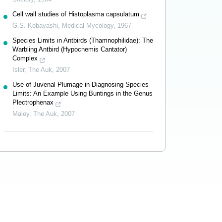
Cell wall studies of Histoplasma capsulatum
G.S. Kobayashi
,
Medical Mycology
,
1967
Species Limits in Antbirds (Thamnophilidae): The
Warbling Antbird (Hypocnemis Cantator)
Complex
Isler
,
The Auk
,
2007
Use of Juvenal Plumage in Diagnosing Species
Limits: An Example Using Buntings in the Genus
Plectrophenax
Maley
,
The Auk
,
2007
Powered by