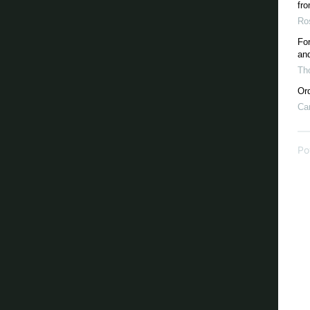
fro
Ro
For
an
Th
Ord
Car
Po