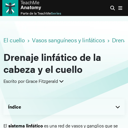
TeachMe
Anatomy
Parte de la
TeachMe
Series
El cuello
Vasos sanguíneos y linfáticos
Drenaj
Drenaje linfático de la
cabeza y el cuello
Escrito por Grace Fitzgerald
Índice
El
sistema linfático
es una red de vasos y ganglios que se