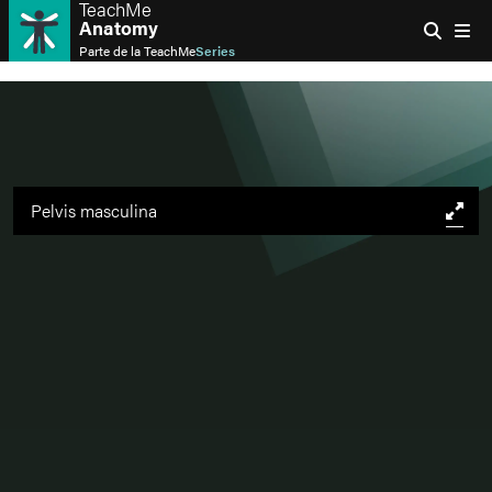
TeachMe
Anatomy
Parte de la
TeachMe
Series
Pelvis masculina