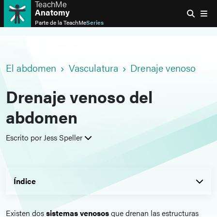
TeachMe
Anatomy
Parte de la
TeachMe
Series
El abdomen
Vasculatura
Drenaje venoso
Drenaje venoso del
abdomen
Escrito por Jess Speller
Índice
Existen dos
sistemas venosos
que drenan las estructuras