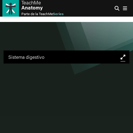
TeachMe
Anatomy
Parte de la
TeachMe
Series
Sistema digestivo