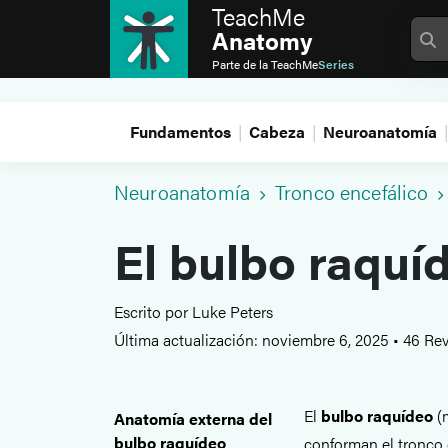
TeachMe
Anatomy
Parte de la
TeachMe
Series
Fundamentos
Cabeza
Neuroanatomía
Neuroanatomía
Tronco encefálico
El bulbo raquí
Escrito por Luke Peters
Última actualización: noviembre 6, 2025
•
46 Rev
El
bulbo raquídeo
(m
Anatomía externa del
bulbo raquídeo
conforman el tronco e