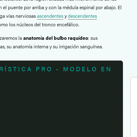
n el puente por arriba y con la médula espinal por abajo. El
ga vías nerviosas
ascendentes
y
descendentes
omo los núcleos del tronco encefálico.
lizaremos la
anatomía del bulbo raquídeo
: sus
nas, su anatomía interna y su irrigación sanguínea.
RÍSTICA PRO - MODELO EN