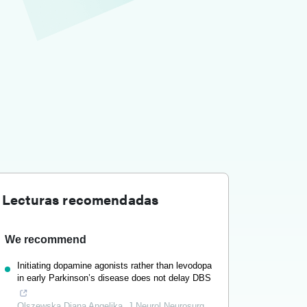
Lecturas recomendadas
We recommend
Initiating dopamine agonists rather than levodopa
in early Parkinson’s disease does not delay DBS
Olszewska Diana Angelika
,
J Neurol Neurosurg