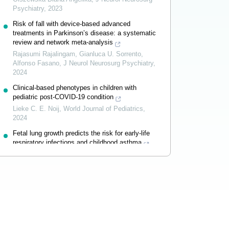
Psychiatry
,
2023
Risk of fall with device-based advanced
treatments in Parkinson’s disease: a systematic
review and network meta-analysis
Rajasumi Rajalingam, Gianluca U. Sorrento,
Alfonso Fasano
,
J Neurol Neurosurg Psychiatry
,
2024
Clinical-based phenotypes in children with
pediatric post-COVID-19 condition
Lieke C. E. Noij
,
World Journal of Pediatrics
,
2024
Fetal lung growth predicts the risk for early-life
respiratory infections and childhood asthma
Dimitra E. Zazara
,
World Journal of Pediatrics
,
2024
Powered by