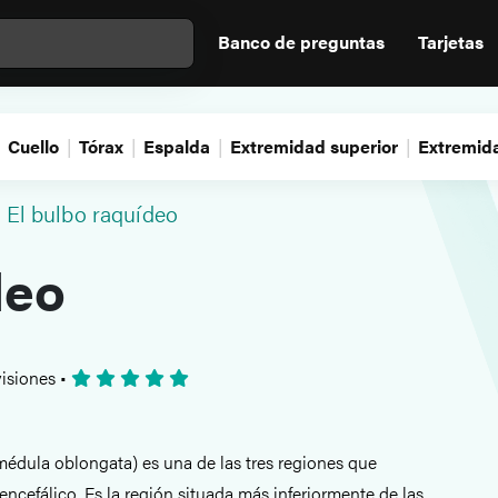
Banco de preguntas
Tarjetas
Cuello
Tórax
Espalda
Extremidad superior
Extremida
El bulbo raquídeo
deo
isiones
•
édula oblongata) es una de las tres regiones que
ncefálico. Es la región situada más inferiormente de las