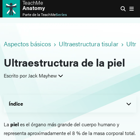
TeachMe
Anatomy
Parte de la
TeachMe
Series
Aspectos básicos
Ultraestructura tisular
Ultra
Ultraestructura de la piel
Escrito por Jack Mayhew
Índice
La
piel
es el órgano más grande del cuerpo humano y
representa aproximadamente el 8 % de la masa corporal total.