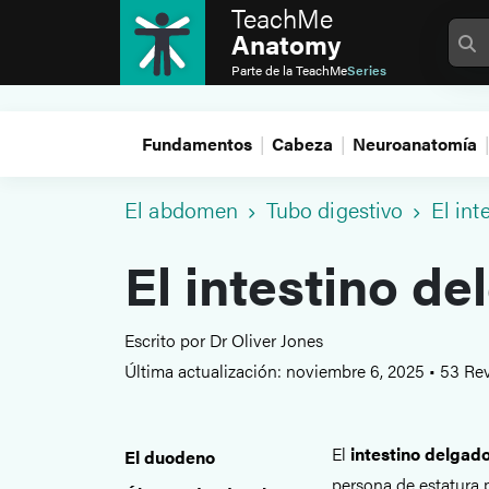
TeachMe
Anatomy
Parte de la
TeachMe
Series
Fundamentos
Cabeza
Neuroanatomía
El abdomen
Tubo digestivo
El int
El intestino de
Escrito por Dr Oliver Jones
Última actualización: noviembre 6, 2025
•
53 Rev
El
intestino delgad
El duodeno
persona de estatura