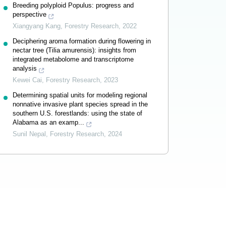
Breeding polyploid Populus: progress and
perspective
Xiangyang Kang
,
Forestry Research
,
2022
Deciphering aroma formation during flowering in
nectar tree (Tilia amurensis): insights from
integrated metabolome and transcriptome
analysis
Kewei Cai
,
Forestry Research
,
2023
Determining spatial units for modeling regional
nonnative invasive plant species spread in the
southern U.S. forestlands: using the state of
Alabama as an examp...
Sunil Nepal
,
Forestry Research
,
2024
Powered by