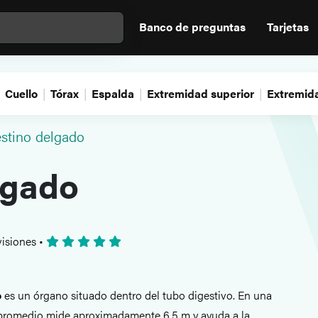
Banco de preguntas
Tarjetas
Cuello
Tórax
Espalda
Extremidad superior
Extremida
estino delgado
lgado
isiones
•
o
es un órgano situado dentro del tubo digestivo. En una
 promedio mide aproximadamente 6,5 m y ayuda a la