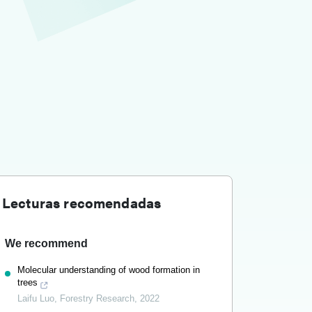
Lecturas recomendadas
We recommend
Molecular understanding of wood formation in
trees
Laifu Luo
,
Forestry Research
,
2022