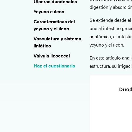
Úlceras duodenales
digestión y absorción
Yeyuno e íleon
Se extiende desde el
Características del
une al intestino grue
yeyuno y el íleon
anatómico, el intesti
Vasculatura y sistema
yeyuno y el íleon.
linfático
Válvula ileocecal
En este artículo anal
Haz el cuestionario
estructura, su irriga