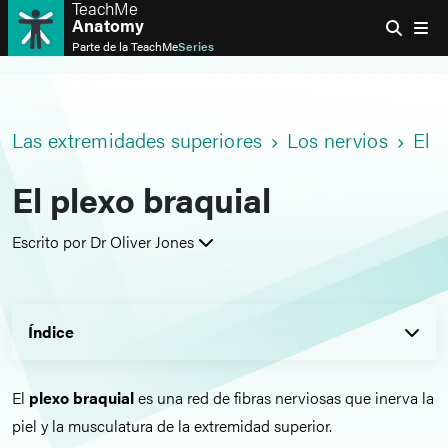
TeachMe
Anatomy
Parte de la
TeachMe
Series
Las extremidades superiores
Los nervios
El p
El plexo braquial
Escrito por Dr Oliver Jones
Índice
El
plexo braquial
es una red de fibras nerviosas que inerva la
piel y la musculatura de la extremidad superior.