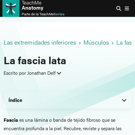
TeachMe
Anatomy
Parte de la
TeachMe
Series
Las extremidades inferiores
Músculos
La fasc
La fascia lata
Escrito por Jonathan Delf
Índice
Fascia
es una lámina o banda de tejido fibroso que se
encuentra profunda a la piel. Recubre, reviste y separa las