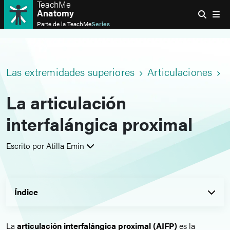
TeachMe
Anatomy
Parte de la
TeachMe
Series
Las extremidades superiores
Articulaciones
L
La articulación
interfalángica proximal
Escrito por Atilla Emin
Índice
La
articulación interfalángica proximal (AIFP)
es la