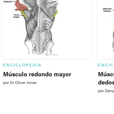
ENCICLOPEDIA
ENCI
Músculo redondo mayor
Múscu
dedo
por Dr Oliver Jones
por Sany