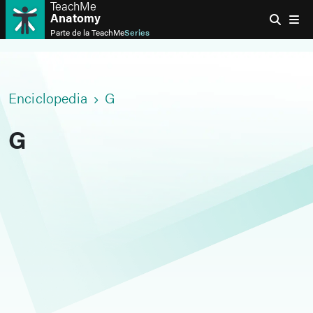
TeachMe
Anatomy
Parte de la
TeachMe
Series
Enciclopedia
G
G