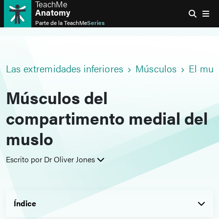
TeachMe
Anatomy
Parte de la
TeachMe
Series
Las extremidades inferiores
Músculos
El mus
Músculos del
compartimento medial del
muslo
Escrito por Dr Oliver Jones
Índice