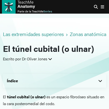
TeachMe
Anatomy
Parte de la
TeachMe
Series
Las extremidades superiores
Zonas anatómicas
El túnel cubital (o ulnar)
Escrito por Dr Oliver Jones
Índice
El
túnel cubital (o ulnar)
es un espacio fibroóseo situado en
la cara posteromedial del codo.