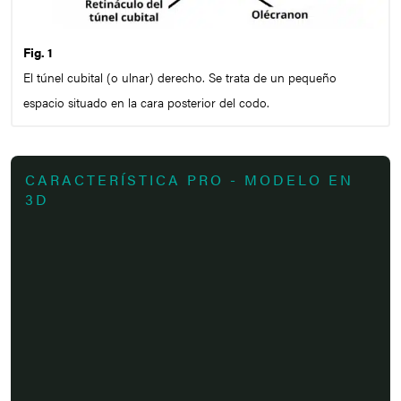
Fig. 1
El túnel cubital (o ulnar) derecho. Se trata de un pequeño
espacio situado en la cara posterior del codo.
CARACTERÍSTICA PRO - MODELO EN
3D