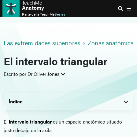
TeachMe
Anatomy
Parte de la
TeachMe
Series
Las extremidades superiores
Zonas anatómicas
El intervalo triangular
Escrito por Dr Oliver Jones
Índice
El
intervalo triangular
es un espacio anatómico situado
justo debajo de la axila.