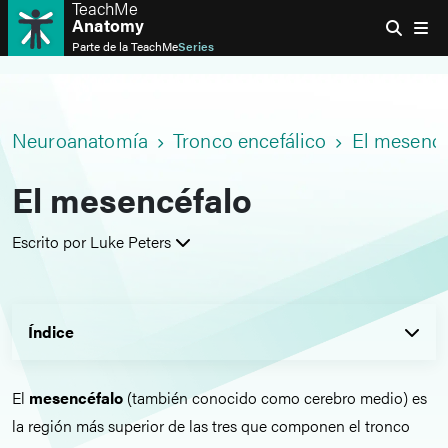
TeachMe
Anatomy
Parte de la
TeachMe
Series
Neuroanatomía
Tronco encefálico
El mesencé
El mesencéfalo
Escrito por Luke Peters
Índice
El
mesencéfalo
(también conocido como cerebro medio) es
la región más superior de las tres que componen el tronco