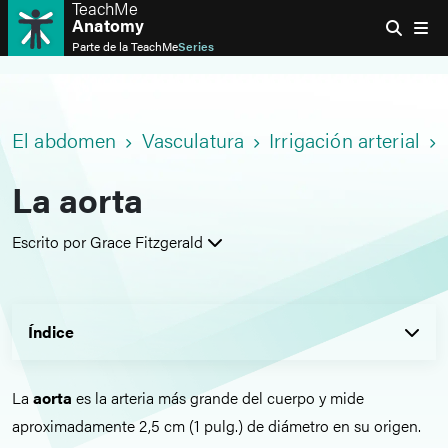
TeachMe
Anatomy
Parte de la
TeachMe
Series
El abdomen
Vasculatura
Irrigación arterial
La aorta
Escrito por Grace Fitzgerald
Índice
La
aorta
es la arteria más grande del cuerpo y mide
aproximadamente 2,5 cm (1 pulg.) de diámetro en su origen.