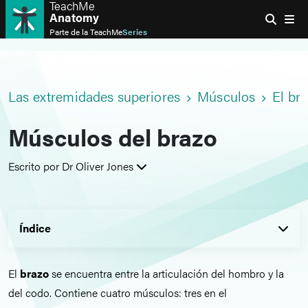
TeachMe
Anatomy
Parte de la
TeachMe
Series
Las extremidades superiores
Músculos
El br
Músculos del brazo
Escrito por Dr Oliver Jones
Índice
El
brazo
se encuentra entre la articulación del hombro y la
del codo. Contiene cuatro músculos: tres en el