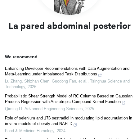
La pared abdominal posterior
We recommend
Enhancing Developer Recommendations with Data Augmentation and
Meta-Learning under Imbalanced Task Distributions
Lu Zhang, Shizhan Chen, Guodong Fan, et al.
,
Tsinghua Science and
Technology
,
2026
Probabilistic Shear Strength Model of RC Columns Based on Gaussian
Process Regression with Anisotropic Compound Kernel Function
Qiming LI
,
Advanced Engineering Sciences
,
2025
Role of selenium and 17β oestradiol in modulating lipid accumulation in
in vitro models of obesity and NAFLD
Food & Medicine Homology
,
2024