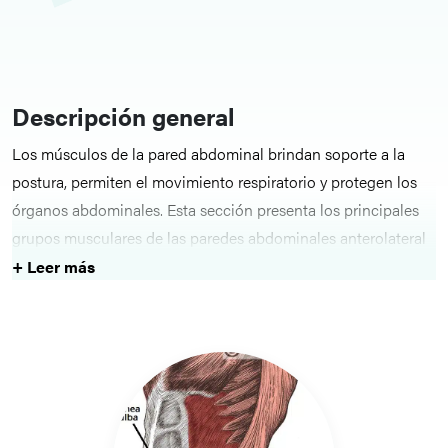
Descripción general
Los músculos de la pared abdominal brindan soporte a la
postura, permiten el movimiento respiratorio y protegen los
órganos abdominales. Esta sección presenta los principales
grupos musculares de las paredes abdominales anterolateral
y posterior.
+ Leer más
Estructuras clave
Entre los temas tratados, se incluyen la
pared abdominal
anterolateral
, con su musculatura estratificada y planos
fasciales, y la
pared abdominal posterior
, que contribuye a
la estabilidad y el movimiento del tronco.