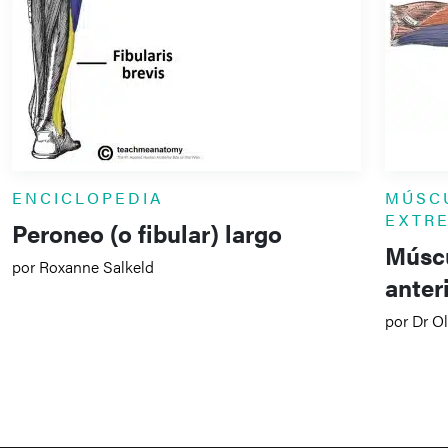
ENCICLOPEDIA
MÚSC
EXTR
Peroneo (o fibular) largo
Múscu
por Roxanne Salkeld
anter
por Dr Ol