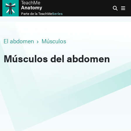
TeachMe
Anatomy
Parte de la
TeachMe
Series
El abdomen
Músculos
Músculos del abdomen