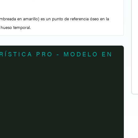
ombreada en amarillo) es un punto de referencia óseo en la
l hueso temporal.
RÍSTICA PRO - MODELO EN