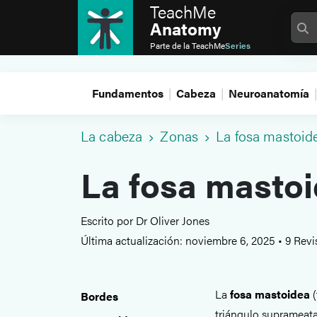
TeachMe
Anatomy
Parte de la
TeachMe
Series
Fundamentos
Cabeza
Neuroanatomía
La cabeza
Zonas
La fosa mastoid
La fosa masto
Escrito por Dr Oliver Jones
Última actualización: noviembre 6, 2025
•
9 Revi
La
fosa mastoidea
(
Bordes
triángulo suprameatal