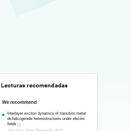
Lecturas recomendadas
We recommend
Interlayer exciton dynamics of transition metal
dichalcogenide heterostructures under electric
fields
Jian Tang
,
Nano Research
,
2023