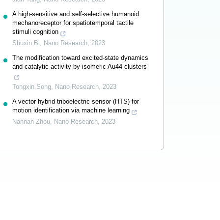
A high-sensitive and self-selective humanoid
mechanoreceptor for spatiotemporal tactile
stimuli cognition
Shuxin Bi
,
Nano Research
,
2023
The modification toward excited-state dynamics
and catalytic activity by isomeric Au44 clusters
Tongxin Song
,
Nano Research
,
2023
A vector hybrid triboelectric sensor (HTS) for
motion identification via machine learning
Nannan Zhou
,
Nano Research
,
2023
Powered by