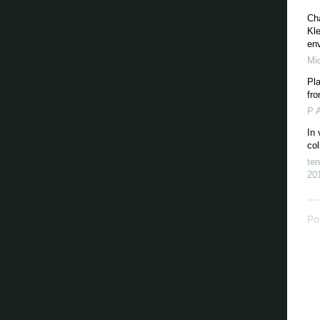
Cha
Kle
en
Mi
Pla
fro
P 
In 
col
te
20
Po