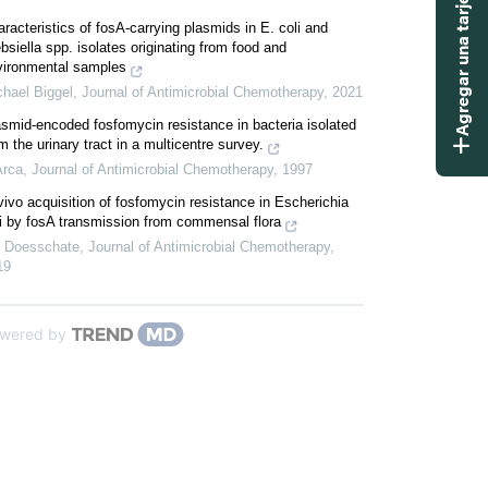
Agregar una tarjeta didáctica
racteristics of fosA-carrying plasmids in E. coli and
bsiella spp. isolates originating from food and
vironmental samples
chael Biggel
,
Journal of Antimicrobial Chemotherapy
,
2021
smid-encoded fosfomycin resistance in bacteria isolated
m the urinary tract in a multicentre survey.
Arca
,
Journal of Antimicrobial Chemotherapy
,
1997
vivo acquisition of fosfomycin resistance in Escherichia
i by fosA transmission from commensal flora
n Doesschate
,
Journal of Antimicrobial Chemotherapy
,
19
wered by