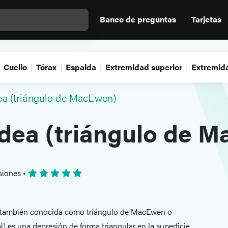
Banco de preguntas
Tarjetas
Cuello
Tórax
Espalda
Extremidad superior
Extremida
ea (triángulo de MacEwen)
idea (triángulo de 
siones
•
también conocida como triángulo de MacEwen o
) es una depresión de forma triangular en la superficie