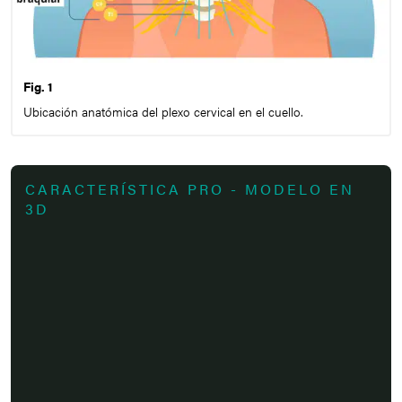
Fig. 1
Ubicación anatómica del plexo cervical en el cuello.
CARACTERÍSTICA PRO - MODELO EN
3D